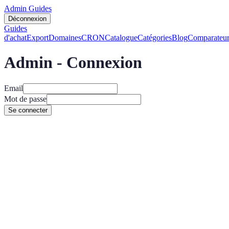
Admin Guides
Déconnexion
Guides
d'achat
Export
Domaines
CRON
Catalogue
Catégories
Blog
Comparateur
Admin - Connexion
Email
Mot de passe
Se connecter